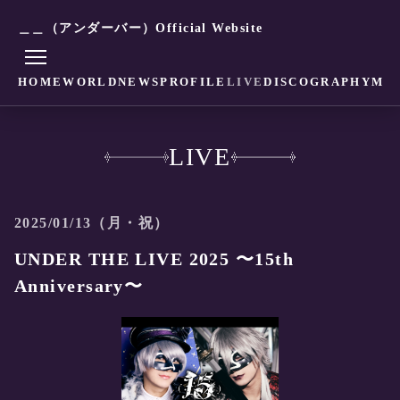
＿＿（アンダーバー）Official Website
HOME
WORLD
NEWS
PROFILE
LIVE
DISCOGRAPHY
MO
LIVE
2025/01/13（月・祝）
UNDER THE LIVE 2025 〜15th
Anniversary〜