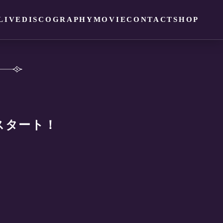
LIVE
DISCOGRAPHY
MOVIE
CONTACT
SHOP
スタート！
！