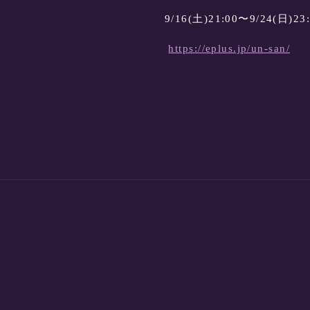
9/16(土)21:00〜9/24(日)23
https://eplus.jp/un-san/