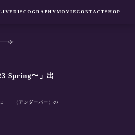
LIVE
DISCOGRAPHY
MOVIE
CONTACT
SHOP
3 Spring〜」出
ing〜」に＿＿（アンダーバー）の