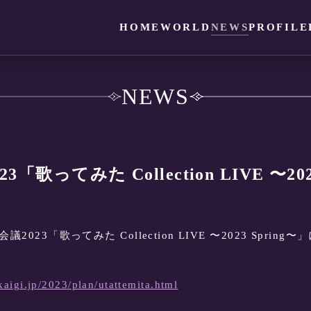
HOME
WORLD
NEWS
PROFILE
NEWS
歌ってみた Collection LIVE 〜202
会議2023「歌ってみた Collection LIVE 〜2023 Spr
kaigi.jp/2023/plan/utattemita.html