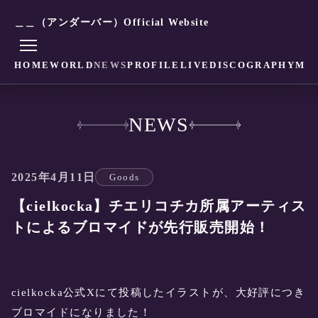
＿＿（アンダーバー）Official Website
HOME
WORLD
NEWS
PROFILE
LIVE
DISCOGRAPHY
MO
NEWS
2025年4月11日
Goods
【cielkocka】チエリコチカ所属アーティス
トによるブロマイドが先行販売開始！
cielkocka公式Xにて投稿したイラストが、大好評につき
ブロマイドになりました！