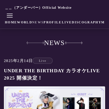
＿＿（アンダーバー）Official Website
HOME
WORLD
NEWS
PROFILE
LIVE
DISCOGRAPHY
MO
NEWS
2025年2月14日
Live
UNDER THE BIRTHDAY カラオケLIVE
2025 開催決定！