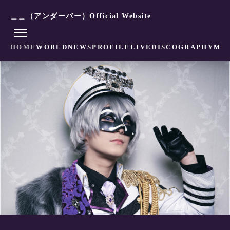
＿＿（アンダーバー）Official Website
HOME
WORLD
NEWS
PROFILE
LIVE
DISCOGRAPHY
MO